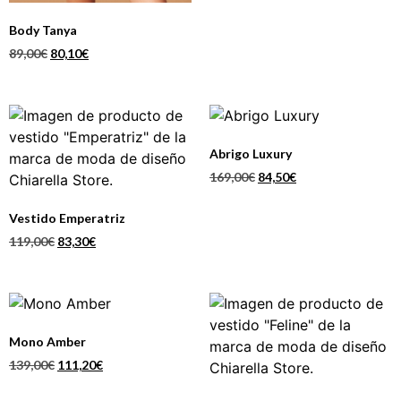
Body Tanya
89,00
€
80,10
€
Abrigo Luxury
169,00
€
84,50
€
Vestido Emperatriz
119,00
€
83,30
€
Mono Amber
139,00
€
111,20
€