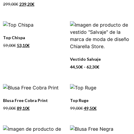
299,00
€
239,20
€
Top Chispa
59,00
€
53,10
€
Vestido Salvaje
44,50
€
-
62,30
€
Blusa Free Cobra Print
Top Ruge
99,00
€
89,10
€
99,00
€
49,50
€