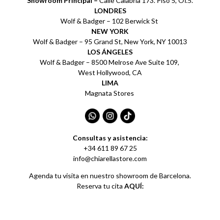
Showroom Principal –
Calle Calabria 173. Piso 5, Of.5.
LONDRES
Wolf & Badger – 102 Berwick St
NEW YORK
Wolf & Badger – 95 Grand St, New York, NY 10013
LOS ÁNGELES
Wolf & Badger – 8500 Melrose Ave Suite 109,
West Hollywood, CA
LIMA
Magnata Stores
Consultas y asistencia:
+34 611 89 67 25
info@chiarellastore.com
Agenda tu visita en nuestro showroom de Barcelona.
Reserva tu cita
AQUÍ: