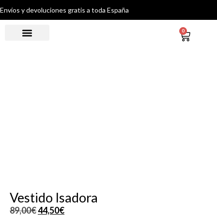
Envíos y devoluciones gratis a toda España
0
Vestido Isadora
89,00
€
44,50
€